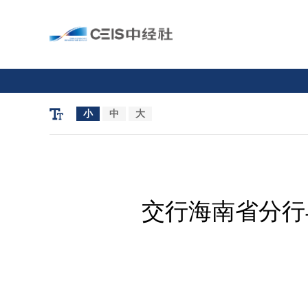
小
中
大
交行海南省分行