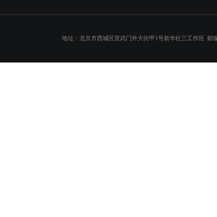
地址：北京市西城区宣武门外大街甲1号新华社三工作区 邮编：10