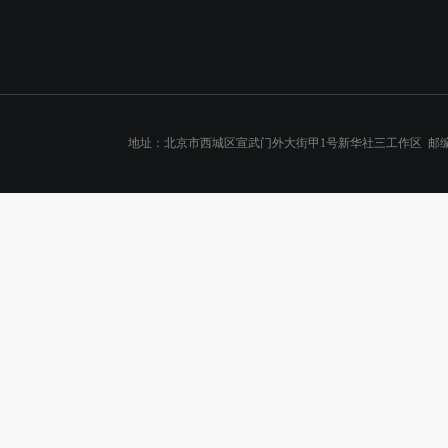
地址：北京市西城区宣武门外大街甲1号新华社三工作区 邮编：10