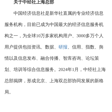
关于中经社上海总部
中国经济信息社是新华社直属的专业经济信息
服务机构，目前已成为中国最大的经济信息服务机
构之一，为全球10万多家机构用户、3000多万个人
用户提供包括资讯、数据、
研报
、信用、指数、舆
情以及信息发布、融合传播、智库咨询、论坛策
划、培训等综合信息服务。2024年1月，中经社上海
总部揭牌，形成北京、上海双总部协同发展的新格
局。