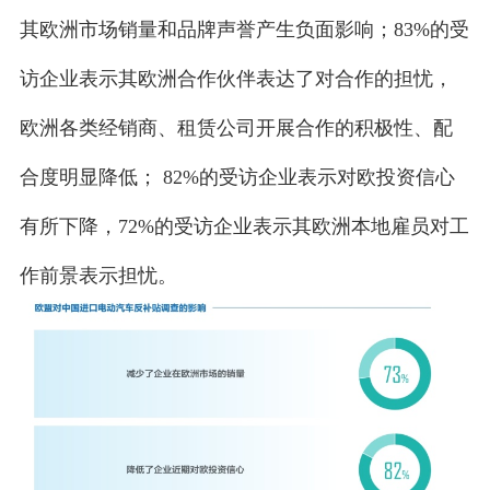
其欧洲市场销量和品牌声誉产生负面影响；83%的受
访企业表示其欧洲合作伙伴表达了对合作的担忧，
欧洲各类经销商、租赁公司开展合作的积极性、配
合度明显降低； 82%的受访企业表示对欧投资信心
有所下降，72%的受访企业表示其欧洲本地雇员对工
作前景表示担忧。