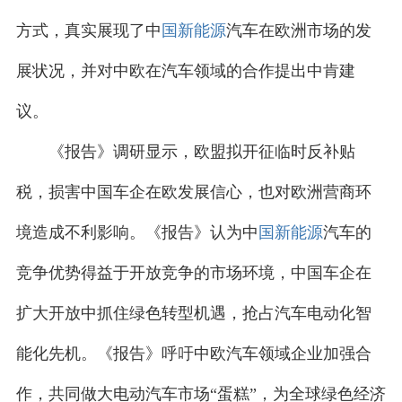
方式，真实展现了中
国新能源
汽车在欧洲市场的发
展状况，并对中欧在汽车领域的合作提出中肯建
议。
《报告》调研显示，欧盟拟开征临时反补贴
税，损害中国车企在欧发展信心，也对欧洲营商环
境造成不利影响。《报告》认为中
国新能源
汽车的
竞争优势得益于开放竞争的市场环境，中国车企在
扩大开放中抓住绿色转型机遇，抢占汽车电动化智
能化先机。《报告》呼吁中欧汽车领域企业加强合
作，共同做大电动汽车市场“蛋糕”，为全球绿色经济