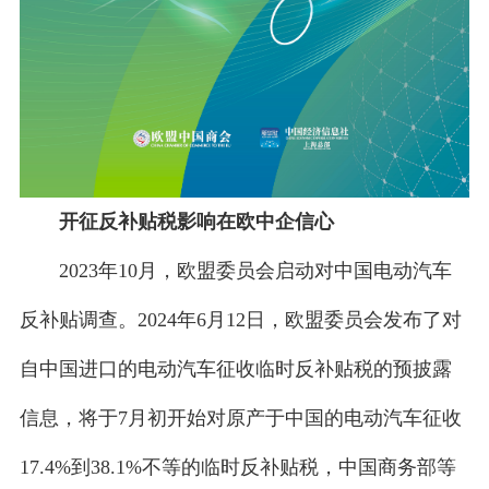
开征反补贴税影响在欧中企信心
2023年10月，欧盟委员会启动对中国电动汽车
反补贴调查。2024年6月12日，欧盟委员会发布了对
自中国进口的电动汽车征收临时反补贴税的预披露
信息，将于7月初开始对原产于中国的电动汽车征收
17.4%到38.1%不等的临时反补贴税，中国商务部等