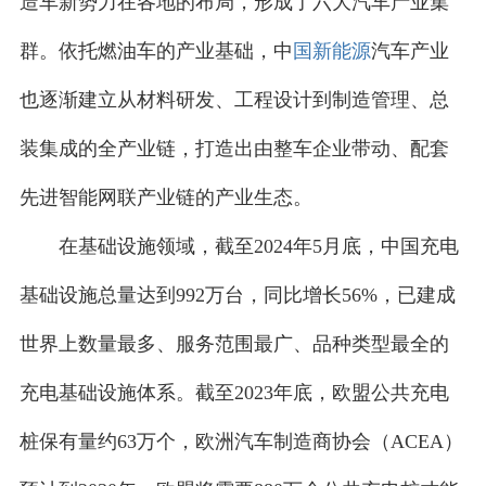
造车新势力在各地的布局，形成了六大汽车产业集
群。依托燃油车的产业基础，中
国新能源
汽车产业
也逐渐建立从材料研发、工程设计到制造管理、总
装集成的全产业链，打造出由整车企业带动、配套
先进智能网联产业链的产业生态。
在基础设施领域，截至2024年5月底，中国充电
基础设施总量达到992万台，同比增长56%，已建成
世界上数量最多、服务范围最广、品种类型最全的
充电基础设施体系。截至2023年底，欧盟公共充电
桩保有量约63万个，欧洲汽车制造商协会（ACEA）