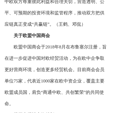
中欧双方尊重彼此利益和合理关切，营造透明、公
平、可预期的投资环境和监管程序，推动双方把供
应链真正变成“共赢链”。（王鹤、邓侃）
关于欧盟中国商会
欧盟中国商会于2018年8月在布鲁塞尔注册，旨
在进一步促进中国对欧经贸活动，为在欧中企争取
更好营商环境，创造更多经贸机会。目前商会会员
单位75家，代表近1000家在欧中资企业，覆盖主要
欧盟成员国，肩负“商通中欧、共创繁荣”的共同使
命。