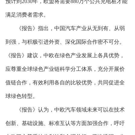
预计到2030年，欧盟将需要880万个公共充电桩才能
满足消费者需求。
《报告》指出，中国汽车产业从无到有、从弱
到强，与积极引进外资、深化国际合作密不可分。
《报告》建议，中欧在绿色产业发展上各具优势，
应尊重全球绿色产业链科学分工体系，充分开展价
值链合作，有效利用各自的比较优势，共同促进全
球绿色转型。
《报告》认为，中欧汽车领域未来可以在技术
创新、基础设施、标准互认等方面加强合作，呼吁