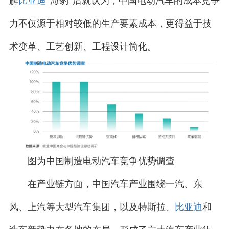
解
比亚迪
“海豹”后就认为，中国电动汽车的成本竞争
力不仅源于相对较低的生产要素成本，更得益于技
术变革、工艺创新、工程设计简化。
图为中国制造电动汽车竞争优势调查
在产业链方面，中国汽车产业围绕一汽、东
风、上汽等大型汽车集团，以及特斯拉、
比亚迪
和